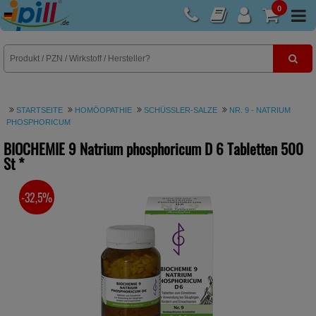
0
E-Rezept
STARTSEITE
HOMÖOPATHIE
SCHÜSSLER-SALZE
NR. 9 - NATRIUM
PHOSPHORICUM
BIOCHEMIE 9 Natrium phosphoricum D 6 Tabletten
500
St
*
-32,5%
SIE SPAREN