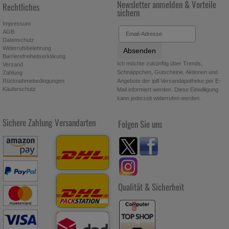
Newsletter anmelden & Vorteile
Rechtliches
Statistik & Tracking:
Hierüber lassen sich Informationen über
sichern
die Art und Weise der Nutzung unserer Website sammeln, mit
Impressum
deren Hilfe wir unsere Website weiter für Sie optimieren
AGB
können, den Inhalt auf unserer Website aber auch die Werbung
Datenschutz
auf Drittseiten möglichst relevant für Sie zu gestalten. Bitte
Widerrufsbelehrung
Absenden
beachten Sie, dass Daten hierfür teilweise an Dritte wie z.B.
Barrierefreiheitserklärung
Ich möchte zukünftig über Trends,
Versand
Google oder soziale Medien übertragen werden.
Schnäppchen, Gutscheine, Aktionen und
Zahlung
Angebote der ipill Versandapotheke per E-
Rücknahmebedingungen
Käuferschutz
Mail informiert werden. Diese Einwilligung
kann jederzeit widerrufen werden.
Sichere Zahlung
Versandarten
Folgen Sie uns
Qualität & Sicherheit