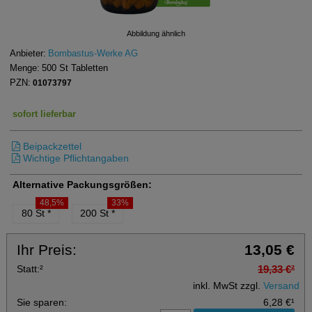
Abbildung ähnlich
Anbieter:
Bombastus-Werke AG
Menge:
500
St
Tabletten
PZN:
01073797
sofort lieferbar
Beipackzettel
Wichtige Pflichtangaben
Alternative Packungsgrößen:
48,5%
33%
80 St
*
200 St
*
Ihr Preis:
13,05 €
Statt:
²
19,33 €
²
inkl. MwSt zzgl.
Versand
Sie sparen:
6,28 €
¹