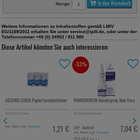
In den Warenkorb
Menge:
Weitere Informationen zu Inhaltsstoffen gemäß LMIV
EG/1169/2011 erhalten Sie unter service@ipill.de, oder unter der
Telefonnummer +49 (0) 34953 / 811 980
Diese Artikel könnten Sie auch interessieren:
-33%
e
GESUND LEBEN Papiertaschentücher
RHINODORON Nasenspray Aloe Vera
6X10
St
Tücher
20
ml
Nasenspray
€
1,21 €
7,04 €
inkl. MwSt zzgl.
Versand
UVP:
10,49 €
³
inkl. MwSt zzgl.
Versand
352,00 €
pro 1 l