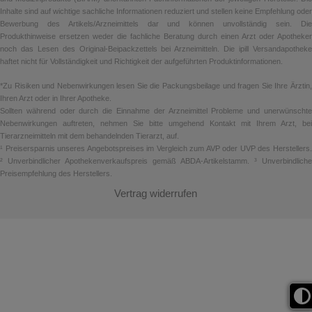
Inhalte sind auf wichtige sachliche Informationen reduziert und stellen keine Empfehlung oder
Bewerbung des Artikels/Arzneimittels dar und können unvollständig sein. Die
Produkthinweise ersetzen weder die fachliche Beratung durch einen Arzt oder Apotheker
noch das Lesen des Original-Beipackzettels bei Arzneimitteln. Die ipill Versandapotheke
haftet nicht für Vollständigkeit und Richtigkeit der aufgeführten Produktinformationen.
*Zu Risiken und Nebenwirkungen lesen Sie die Packungsbeilage und fragen Sie Ihre Ärztin,
Ihren Arzt oder in Ihrer Apotheke.
Sollten während oder durch die Einnahme der Arzneimittel Probleme und unerwünschte
Nebenwirkungen auftreten, nehmen Sie bitte umgehend Kontakt mit Ihrem Arzt, bei
Tierarzneimitteln mit dem behandelnden Tierarzt, auf.
¹ Preisersparnis unseres Angebotspreises im Vergleich zum AVP oder UVP des Herstellers.
² Unverbindlicher Apothekenverkaufspreis gemäß ABDA-Artikelstamm. ³ Unverbindliche
Preisempfehlung des Herstellers.
Vertrag widerrufen