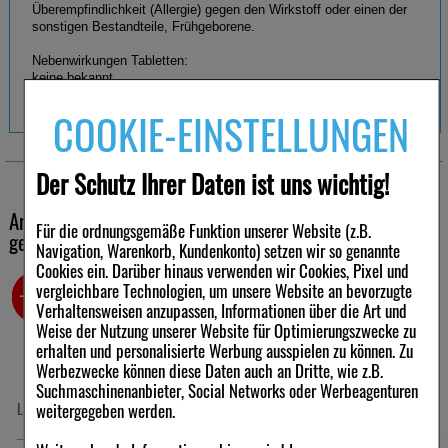
Überempfindlichkeit (Allergie) gegen den Wirkstoff oder einen der
sonstigen Bestandteile, Frühgeborene.
Nebenwirkungen Tabletten:
keine bekannt.
COOKIE-EINSTELLUNGEN
Anwendungshinweise Tabletten:
Akute Zustände: Soweit nicht anders verordnet, wird alle halbe bis
ganze Stunde, höchstens 6-mal täglich, je 1 Tablette
eingenommen.
Der Schutz Ihrer Daten ist uns wichtig!
Eine über 1 Woche hinausgehende Anwendung sollte nur nach
Rücksprache mit einem homöopathisch erfahrenen Therapeuten
Andere Kunden haben ebenfalls folgende Produkte
erfolgen.
Für die ordnungsgemäße Funktion unserer Website (z.B.
Chronische Verlaufsformen: Soweit nicht anders verordnet, wird 1-
gekauft
Navigation, Warenkorb, Kundenkonto) setzen wir so genannte
bis 3-mal täglich je 1 Tablette eingenommen.
Bei Besserung der Beschwerden ist die Häufigkeit der Anwendung
Cookies ein. Darüber hinaus verwenden wir Cookies, Pixel und
zu reduzieren. Da es sich empfiehlt die Tabletten zu lutschen,
vergleichbare Technologien, um unsere Website an bevorzugte
-23%
-42%
sollten sie unabhängig von den Mahlzeiten eingenommen werden.
Verhaltensweisen anzupassen, Informationen über die Art und
Weise der Nutzung unserer Website für Optimierungszwecke zu
Hinweis: Die Tabletten enthalten Lactose.
erhalten und personalisierte Werbung ausspielen zu können. Zu
Werbezwecke können diese Daten auch an Dritte, wie z.B.
Suchmaschinenanbieter, Social Networks oder Werbeagenturen
LIORAN centra überzogene Tabletten
BIOCHEMIE 11 Silicea D 12 Tabletten
weitergegeben werden.
Warengruppe