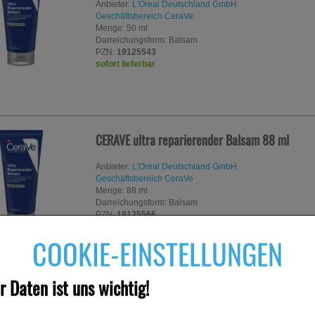
Anbieter:
L'Oreal Deutschland GmbH
Geschäftsbereich CeraVe
Menge:
50
ml
Darreichungsform:
Balsam
PZN:
19125543
sofort lieferbar
CERAVE ultra reparierender Balsam
88 ml
Anbieter:
L'Oreal Deutschland GmbH
Geschäftsbereich CeraVe
Menge:
88
ml
Darreichungsform:
Balsam
PZN:
19125566
derzeit nicht lieferbar
COOKIE-EINSTELLUNGEN
Alternative Packungsgrößen:
15,5%
50 ml
r Daten ist uns wichtig!
SORTIEREN NACH:
FILTERN NACH: