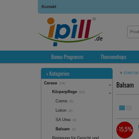
Kontakt
Bonus-Programm
Themenshops
<
Kategorien
STARTSE
Balsam
Cerave
(79)
Körperpflege
(24)
Creme
(5)
Lotion
(4)
SA Urea
(2)
-15,5%
Balsam
(2)
Reinigung für Gesicht und