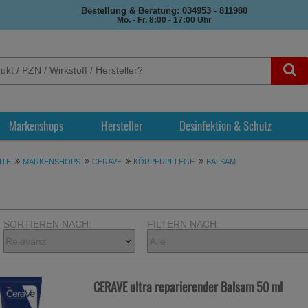
Bestellung & Beratung: 034953 - 811980
Mo. - Fr. 8:00 - 17:00 Uhr
Markenshops
Hersteller
Desinfektion & Schutz
ITE
MARKENSHOPS
CERAVE
KÖRPERPFLEGE
BALSAM
SORTIEREN NACH:
FILTERN NACH:
CERAVE ultra reparierender Balsam
50 ml