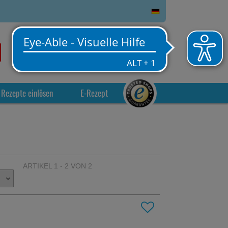
0
Service
Anmelden
Warenkorb
Rezepte einlösen
E-Rezept
ARTIKEL 1 - 2 VON 2