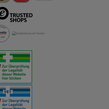
ite aber auch die
erfür teilweise an