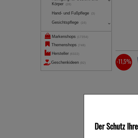
Körper
(28)
Hand- und Fußpflege
(3)
Gesichtspflege
(16)
Markenshops
(17354)
Themenshops
(748)
Hersteller
(6322)
-11,5%
Geschenkideen
(92)
Der Schutz Ihre