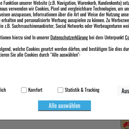
 Funktion unserer Website (z.B. Navigation, Warenkorb, Kundenkonto) set
inaus verwenden wir Cookies, Pixel und vergleichbare Technologien, um un
eisen anzupassen, Informationen über die Art und Weise der Nutzung unse
erhalten und personalisierte Werbung ausspielen zu können. Zu Werbezw
wie z.B. Suchmaschinenanbieter, Social Networks oder Werbeagenturen we
Rechtliches
Newsletter anmelden & Vorteile si
ionen hierzu sind In unserer
Datenschutzerklärung
bei dem Unterpunkt
Co
Impressum
AGB
Datenschutz
olgend, welche Cookies gesetzt werden dürfen, und bestätigen Sie dies du
Ich möchte zukünftig über Trends, Schnäppc
Widerrufsbelehrung
Versandapotheke per E-Mail informiert werde
ieren Sie alle Cookies durch "Alle auswählen":
Barrierefreiheitserklärung
Versand
Zahlung
Rücknahmebedingungen
Käuferschutz
ierbei handelt es sich um Cookies, die für die Grundfunktionen unserer W
Folgen Sie uns
Quali
korb, Kundenkonto), weshalb auf diese nicht verzichtet werden kann.
lich
Komfort
Statistik & Tracking
Aus
werden genutzt um das Einkaufserlebnis noch ansprechender zu gestalten,
Alle auswählen
suchers oder unsere Seite an bevorzugte Verhaltensweisen (z.B. Sprachei
ichen es uns auch auf Ihre Bedürfnisse zugeschrittene Inhalte anzuzeigen
treiben.
erüber lassen sich Informationen über die Art und Weise der Nutzung uns