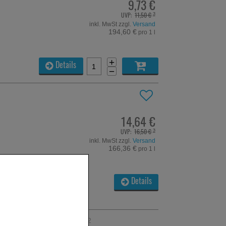
9,73 €
UVP:
11,50 €
³
inkl. MwSt zzgl.
Versand
194,60 €
pro 1 l
+
Details
−
14,64 €
UVP:
16,50 €
³
inkl. MwSt zzgl.
Versand
166,36 €
pro 1 l
Details
ARTIKEL 1 - 2 VON 2