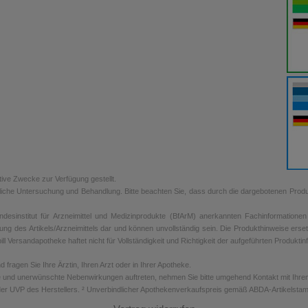
tive Zwecke zur Verfügung gestellt.
rztliche Untersuchung und Behandlung. Bitte beachten Sie, dass durch die dargebotenen Prod
sinstitut für Arzneimittel und Medizinprodukte (BfArM) anerkannten Fachinformationen de
ung des Artikels/Arzneimittels dar und können unvollständig sein. Die Produkthinweise erse
ill Versandapotheke haftet nicht für Vollständigkeit und Richtigkeit der aufgeführten Produkti
ragen Sie Ihre Ärztin, Ihren Arzt oder in Ihrer Apotheke.
 und unerwünschte Nebenwirkungen auftreten, nehmen Sie bitte umgehend Kontakt mit Ihrem A
er UVP des Herstellers. ² Unverbindlicher Apothekenverkaufspreis gemäß ABDA-Artikelstamm