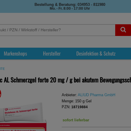
Bestellung & Beratung: 034953 - 811980
Mo. - Fr. 8:00 - 17:00 Uhr
Markenshops
Hersteller
Desinfektion & Schutz
ITE
ac AL Schmerzgel forte 20 mg / g bei akutem Bewegungs
%
REN
Anbieter:
ALIUD Pharma GmbH
Menge:
150
g
Gel
PZN:
18719884
sofort lieferbar