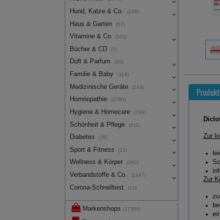
Hund, Katze & Co.
(249)
Haus & Garten
(57)
Vitamine & Co
(561)
Bücher & CD
(7)
Duft & Parfum
(32)
Familie & Baby
(119)
Medizinische Geräte
(143)
Produkt
Homöopathie
(3760)
Hygiene & Homecare
(299)
Diclo
Schönheit & Pflege
(611)
Zur l
Diabetes
(78)
Sport & Fitness
(22)
le
Wellness & Körper
Sc
(360)
in
Verbandstoffe & Co.
(1347)
Zur K
Corona-Schnelltest
(13)
zu
be
Markenshops
(17354)
ei