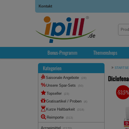
Kontakt
Bonus-Programm
Themenshops
Kategorien
STARTSE
Diclofen
Saisonale Angebote
(28)
Unsere Spar-Sets
(50)
-53,5
SIE SPA
Topseller
(23)
Gratisartikel / Proben
(4)
Kurze Haltbarkeit
(318)
Reimporte
(313)
Arzneimittel
(2170)