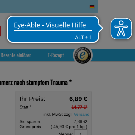
0
Service
Anmelden
Warenkorb
Rezepte einlösen
E-Rezept
schmerz nach stumpfem Trauma
*
Ihr Preis:
6,89 €
Statt:
²
14,77 €
²
inkl. MwSt zzgl.
Versand
Sie sparen:
7,88 €
¹
Grundpreis:
(
45,93 €
pro 1 kg
)
Menge: