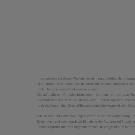
Informationen auf dieser Website werden ausschließlich für informa
Diese ersetzen insbesondere bei Arzneimitteln keinesfalls eine ä
noch Therapien eingeleitet werden können.
Die aufgeführten Produktinformationen beruhen auf den vom Bunde
Informationen reduziert und stellen keine Empfehlung oder Bewerb
noch das Lesen des Original-Beipackzettels bei Arzneimitteln. Die ip
*Zu Risiken und Nebenwirkungen lesen Sie die Packungsbeilage und f
Sollten während oder durch die Einnahme der Arzneimittel Probleme
¹ Preisersparnis unseres Angebotspreises im Vergleich zum AVP od