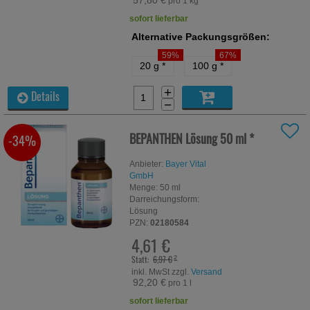
57,80 €
pro 1 kg
sofort lieferbar
Alternative Packungsgrößen:
59%
67%
20 g
*
100 g
*
+
Details
−
BEPANTHEN Lösung
50 ml
*
-34%
Anbieter:
Bayer Vital
GmbH
Menge:
50
ml
Darreichungsform:
Lösung
PZN:
02180584
4,61 €
Statt:
6,97 €
²
inkl. MwSt zzgl.
Versand
92,20 €
pro 1 l
sofort lieferbar