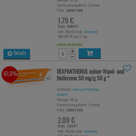
Menge:
20
g
Darreichungsform:
Creme
PZN:
16667189
1,79 €
Statt:
4,36 €
²
inkl. MwSt zzgl.
Versand
89,50 €
pro 1 kg
sofort lieferbar
+
Details
−
DEXPANTHENOL axicur Wund- und
-61,5%
Heilcreme 50 mg/g
50 g
*
Anbieter:
axicorp Pharma
GmbH
Menge:
50
g
Darreichungsform:
Creme
PZN:
16667195
2,89 €
Statt:
7,53 €
²
inkl. MwSt zzgl.
Versand