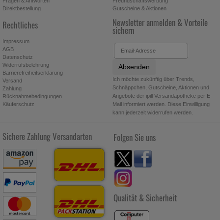
Fragen & Antworten
Freundschaftswerbung
Direktbestellung
Gutscheine & Aktionen
Newsletter anmelden & Vorteile
Rechtliches
sichern
Impressum
AGB
Datenschutz
Widerrufsbelehrung
Absenden
Barrierefreiheitserklärung
Ich möchte zukünftig über Trends,
Versand
Schnäppchen, Gutscheine, Aktionen und
Zahlung
Angebote der ipill Versandapotheke per E-
Rücknahmebedingungen
Käuferschutz
Mail informiert werden. Diese Einwilligung
kann jederzeit widerrufen werden.
Sichere Zahlung
Versandarten
Folgen Sie uns
Qualität & Sicherheit