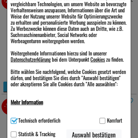
-22%
vergleichbare Technologien, um unsere Website an bevorzugte
400 ml
Verhaltensweisen anzupassen, Informationen über die Art und
Weise der Nutzung unserer Website für Optimierungszwecke
Anbieter:
Bayer Vital
zu erhalten und personalisierte Werbung ausspielen zu können.
GmbH
Zu Werbezwecke können diese Daten auch an Dritte, wie z.B.
Menge:
400
ml
Suchmaschinenanbieter, Social Networks oder
Darreichungsform:
Lotion
PZN:
01627669
Werbeagenturen weitergegeben werden.
16,17 €
Weitergehende Informationen hierzu sind In unserer
UVP:
20,69 €
³
Datenschutzerklärung
bei dem Unterpunkt
Cookies
zu finden.
inkl. MwSt zzgl.
Versand
40,43 €
pro 1 l
Bitte wählen Sie nachfolgend, welche Cookies gesetzt werden
sofort lieferbar
dürfen, und bestätigen Sie dies durch "Auswahl bestätigen"
oder akzeptieren Sie alle Cookies durch "Alle auswählen":
+
Details
−
Mehr Information
BEPANTHOL Intensiv Körperlotion
-12%
Nachfüllbtl.
400 ml
Technisch Notwendig:
Hierbei handelt es sich um Cookies, die
Technisch erforderlich
Komfort
für die Grundfunktionen unserer Website notwendig sind (z.B.
Anbieter:
Bayer Vital
Navigation, Warenkorb, Kundenkonto), weshalb auf diese nicht
GmbH
verzichtet werden kann.
Statistik & Tracking
Auswahl bestätigen
Menge:
400
ml