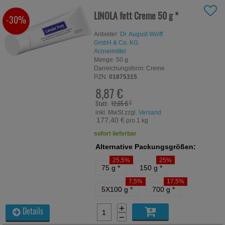
LINOLA fett Creme
50 g
*
-30%
Anbieter:
Dr. August Wolff
GmbH & Co. KG
Arzneimittel
Menge:
50
g
Darreichungsform:
Creme
PZN:
01875315
8,87 €
Statt:
12,65 €
²
inkl. MwSt zzgl.
Versand
177,40 €
pro 1 kg
sofort lieferbar
Alternative Packungsgrößen:
25,5%
25%
75 g
*
150 g
*
7,5%
17,5%
5X100 g
*
700 g
*
+
Details
−