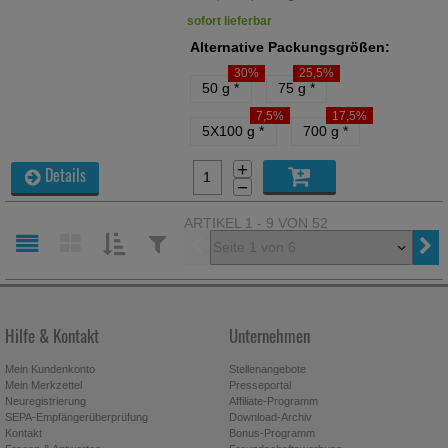
sofort lieferbar
Alternative Packungsgrößen:
30%
25,5%
50 g
*
75 g
*
7,5%
17,5%
5X100 g
*
700 g
*
+
Details
−
ARTIKEL 1 - 9 VON 52
Vorherige
SORTIEREN
FILTERN
NACH:
NACH:
Hilfe & Kontakt
Unternehmen
Mein Kundenkonto
Stellenangebote
Mein Merkzettel
Presseportal
Neuregistrierung
Affiliate-Programm
SEPA-Empfängerüberprüfung
Download-Archiv
Kontakt
Bonus-Programm