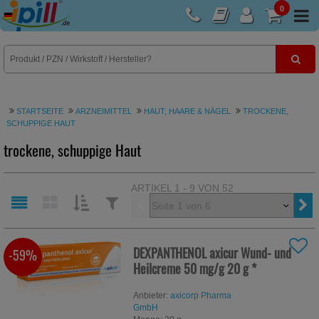
0
E-Rezept
STARTSEITE
ARZNEIMITTEL
HAUT, HAARE & NÄGEL
TROCKENE,
SCHUPPIGE HAUT
trockene, schuppige Haut
ARTIKEL 1 - 9 VON 52
Vorherige
SORTIEREN
FILTERN
NACH:
NACH:
DEXPANTHENOL axicur Wund- und
-59%
Heilcreme 50 mg/g
20 g
*
Anbieter:
axicorp Pharma
GmbH