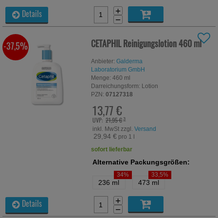
+
Details
−
CETAPHIL Reinigungslotion
460 ml
-37,5%
Anbieter:
Galderma
Laboratorium GmbH
Menge:
460
ml
Darreichungsform:
Lotion
PZN:
07127318
13,77 €
UVP:
21,95 €
³
inkl. MwSt zzgl.
Versand
29,94 €
pro 1 l
sofort lieferbar
Alternative Packungsgrößen:
34%
33,5%
236 ml
473 ml
+
Details
−