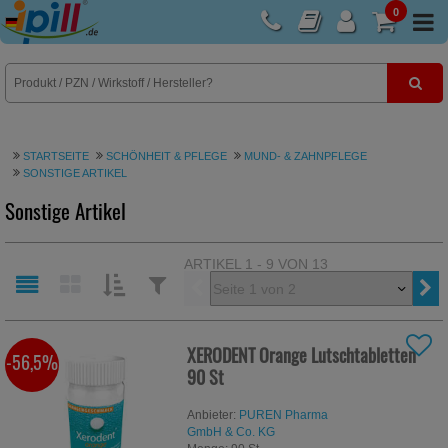
0
E-Rezept
STARTSEITE
SCHÖNHEIT & PFLEGE
MUND- & ZAHNPFLEGE
SONSTIGE ARTIKEL
Sonstige Artikel
ARTIKEL 1 - 9 VON 13
Vorherige
SORTIEREN
FILTERN
NACH:
NACH:
XERODENT Orange Lutschtabletten
-56,5%
90 St
Anbieter:
PUREN Pharma
GmbH & Co. KG