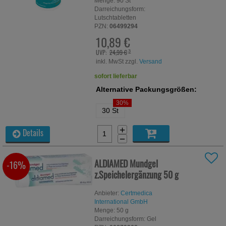
Menge:
90
St
Darreichungsform:
Lutschtabletten
PZN:
06499294
10,89 €
UVP:
24,99 €
³
inkl. MwSt zzgl.
Versand
sofort lieferbar
Alternative Packungsgrößen:
30%
30 St
+
Details
−
ALDIAMED Mundgel
-16%
z.Speichelergänzung
50 g
Anbieter:
Certmedica
International GmbH
Menge:
50
g
Darreichungsform:
Gel