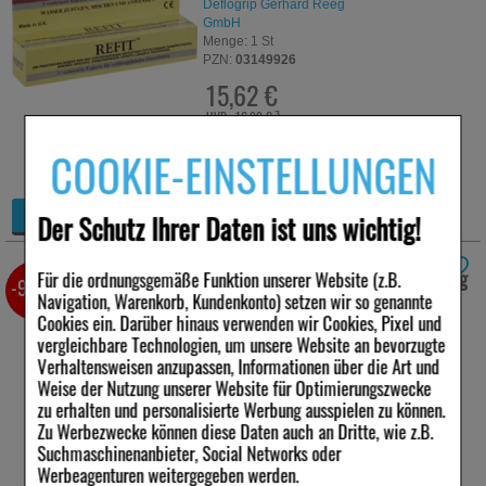
Deflogrip Gerhard Reeg
GmbH
Menge:
1
St
PZN:
03149926
15,62 €
UVP:
16,99 €
³
inkl. MwSt zzgl.
Versand
COOKIE-EINSTELLUNGEN
sofort lieferbar
+
Details
Der Schutz Ihrer Daten ist uns wichtig!
−
MIRA 2 Ton Plaqueeinfärbung Lösung
Für die ordnungsgemäße Funktion unserer Website (z.B.
-9,5%
Navigation, Warenkorb, Kundenkonto) setzen wir so genannte
60 ml
Cookies ein. Darüber hinaus verwenden wir Cookies, Pixel und
vergleichbare Technologien, um unsere Website an bevorzugte
Anbieter:
Megadent
Verhaltensweisen anzupassen, Informationen über die Art und
Deflogrip Gerhard Reeg
GmbH
Weise der Nutzung unserer Website für Optimierungszwecke
Menge:
60
ml
zu erhalten und personalisierte Werbung ausspielen zu können.
Darreichungsform:
Zu Werbezwecke können diese Daten auch an Dritte, wie z.B.
Lösung
Suchmaschinenanbieter, Social Networks oder
PZN:
07578966
Werbeagenturen weitergegeben werden.