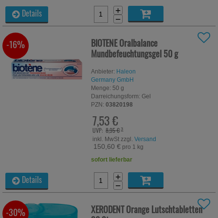
+
Details
−
BIOTENE Oralbalance
-16%
Mundbefeuchtungsgel
50 g
Anbieter:
Haleon
Germany GmbH
Menge:
50
g
Darreichungsform:
Gel
PZN:
03820198
7,53 €
UVP:
8,95 €
³
inkl. MwSt zzgl.
Versand
150,60 €
pro 1 kg
sofort lieferbar
+
Details
−
XERODENT Orange Lutschtabletten
-30%