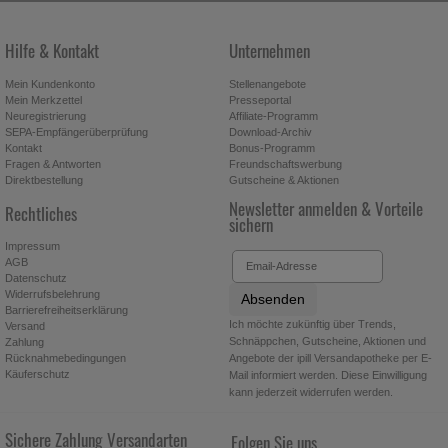
NACH:
NACH:
Hilfe & Kontakt
Unternehmen
Mein Kundenkonto
Stellenangebote
Mein Merkzettel
Presseportal
Neuregistrierung
Affiliate-Programm
SEPA-Empfängerüberprüfung
Download-Archiv
Kontakt
Bonus-Programm
Fragen & Antworten
Freundschaftswerbung
Direktbestellung
Gutscheine & Aktionen
Newsletter anmelden & Vorteile
Rechtliches
sichern
Impressum
AGB
Datenschutz
Widerrufsbelehrung
Absenden
Barrierefreiheitserklärung
Ich möchte zukünftig über Trends,
Versand
Schnäppchen, Gutscheine, Aktionen und
Zahlung
Angebote der ipill Versandapotheke per E-
Rücknahmebedingungen
Käuferschutz
Mail informiert werden. Diese Einwilligung
kann jederzeit widerrufen werden.
Sichere Zahlung
Versandarten
Folgen Sie uns