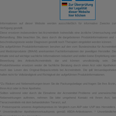
Informationen auf dieser Website werden ausschließlich für informative Zwecke zur
Verfügung gestellt.
Diese ersetzen insbesondere bei Arzneimitteln keinesfalls eine ärztliche Untersuchung und
Behandlung. Bitte beachten Sie, dass durch die dargebotenen Produktinformationen und -
beschreibungstexte weder Diagnosen gestellt noch Therapien eingeleitet werden können.
Die aufgeführten Produktinformationen beruhen auf den vom Bundesinstitut für Arzneimittel
und Medizinprodukte (BfArM) anerkannten Fachinformationen der jeweiligen Hersteller. Die
Inhalte sind auf wichtige sachliche Informationen reduziert und stellen keine Empfehlung oder
Bewerbung des Artikels/Arzneimittels dar und können unvollständig sein. Die
Produkthinweise ersetzen weder die fachliche Beratung durch einen Arzt oder Apotheker
noch das Lesen des Original-Beipackzettels bei Arzneimitteln. Die ipill Versandapotheke
haftet nicht für Vollständigkeit und Richtigkeit der aufgeführten Produktinformationen.
*Zu Risiken und Nebenwirkungen lesen Sie die Packungsbeilage und fragen Sie Ihre Ärztin,
Ihren Arzt oder in Ihrer Apotheke.
Sollten während oder durch die Einnahme der Arzneimittel Probleme und unerwünschte
Nebenwirkungen auftreten, nehmen Sie bitte umgehend Kontakt mit Ihrem Arzt, bei
Tierarzneimitteln mit dem behandelnden Tierarzt, auf.
¹ Preisersparnis unseres Angebotspreises im Vergleich zum AVP oder UVP des Herstellers.
² Unverbindlicher Apothekenverkaufspreis gemäß ABDA-Artikelstamm. ³ Unverbindliche