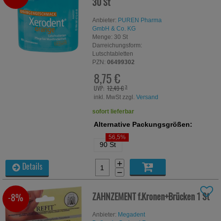
30 St
Anbieter:
PUREN Pharma
GmbH & Co. KG
Menge:
30
St
Darreichungsform:
Lutschtabletten
PZN:
06499302
8,75 €
UVP:
12,49 €
³
inkl. MwSt zzgl.
Versand
sofort lieferbar
Alternative Packungsgrößen:
56,5%
90 St
+
Details
−
ZAHNZEMENT f.Kronen+Brücken
1 St
-8%
Anbieter:
Megadent