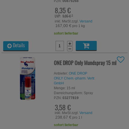
PZN:
00879268
8,35 €
UVP:
9,95 €
³
inkl. MwSt zzgl.
Versand
167,00 €
pro 1 kg
sofort lieferbar
+
Details
−
ONE DROP Only Mundspray
15 ml
Anbieter:
ONE DROP
ONLY Chem.-pharm. Vertr.
GmbH
Menge:
15
ml
Darreichungsform:
Spray
PZN:
03277819
3,58 €
inkl. MwSt zzgl.
Versand
238,67 €
pro 1 l
sofort lieferbar