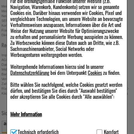
Für die ordnungsgemäße Funktion unserer Website (z.B.
Navigation, Warenkorb, Kundenkonto) setzen wir so genannte
Mein Kundenkonto
Stellenangebote
Cookies ein. Darüber hinaus verwenden wir Cookies, Pixel und
Mein Merkzettel
Presseportal
Neuregistrierung
Affiliate-Programm
vergleichbare Technologien, um unsere Website an bevorzugte
SEPA-Empfängerüberprüfung
Download-Archiv
Verhaltensweisen anzupassen, Informationen über die Art und
Kontakt
Bonus-Programm
Weise der Nutzung unserer Website für Optimierungszwecke
Fragen & Antworten
Freundschaftswerbung
zu erhalten und personalisierte Werbung ausspielen zu können.
Direktbestellung
Gutscheine & Aktionen
Zu Werbezwecke können diese Daten auch an Dritte, wie z.B.
Newsletter anmelden & Vorteile
Rechtliches
sichern
Suchmaschinenanbieter, Social Networks oder
Werbeagenturen weitergegeben werden.
Impressum
AGB
Weitergehende Informationen hierzu sind In unserer
Datenschutz
Widerrufsbelehrung
Absenden
Datenschutzerklärung
bei dem Unterpunkt
Cookies
zu finden.
Barrierefreiheitserklärung
Ich möchte zukünftig über Trends,
Versand
Bitte wählen Sie nachfolgend, welche Cookies gesetzt werden
Schnäppchen, Gutscheine, Aktionen und
Zahlung
Angebote der ipill Versandapotheke per E-
dürfen, und bestätigen Sie dies durch "Auswahl bestätigen"
Rücknahmebedingungen
Käuferschutz
Mail informiert werden. Diese Einwilligung
oder akzeptieren Sie alle Cookies durch "Alle auswählen":
kann jederzeit widerrufen werden.
Sichere Zahlung
Versandarten
Folgen Sie uns
Mehr Information
Technisch Notwendig:
Hierbei handelt es sich um Cookies, die
Technisch erforderlich
Komfort
für die Grundfunktionen unserer Website notwendig sind (z.B.