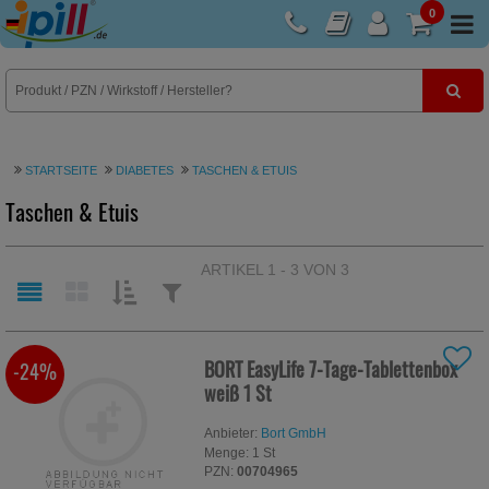
0
E-Rezept
STARTSEITE
DIABETES
TASCHEN & ETUIS
Taschen & Etuis
ARTIKEL 1 - 3 VON 3
SORTIEREN
FILTERN
NACH:
NACH:
BORT EasyLife 7-Tage-Tablettenbox
-24%
weiß
1 St
Anbieter:
Bort GmbH
Menge:
1
St
PZN:
00704965