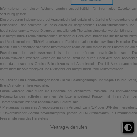
Informationen auf dieser Website werden ausschließlich für informative Zwecke zur
Verfügung gestellt.
Diese ersetzen insbesondere bei Arzneimitteln keinesfalls eine ärztliche Untersuchung und
Behandlung. Bitte beachten Sie, dass durch die dargebotenen Produktinformationen und -
beschreibungstexte weder Diagnosen gestellt noch Therapien eingeleitet werden können.
Die aufgeführten Produktinformationen beruhen auf den vom Bundesinstitut für Arzneimittel
und Medizinprodukte (BfArM) anerkannten Fachinformationen der jeweiligen Hersteller. Die
Inhalte sind auf wichtige sachliche Informationen reduziert und stellen keine Empfehlung oder
Bewerbung des Artikels/Arzneimittels dar und können unvollständig sein. Die
Produkthinweise ersetzen weder die fachliche Beratung durch einen Arzt oder Apotheker
noch das Lesen des Original-Beipackzettels bei Arzneimitteln. Die ipill Versandapotheke
haftet nicht für Vollständigkeit und Richtigkeit der aufgeführten Produktinformationen.
*Zu Risiken und Nebenwirkungen lesen Sie die Packungsbeilage und fragen Sie Ihre Ärztin,
Ihren Arzt oder in Ihrer Apotheke.
Sollten während oder durch die Einnahme der Arzneimittel Probleme und unerwünschte
Nebenwirkungen auftreten, nehmen Sie bitte umgehend Kontakt mit Ihrem Arzt, bei
Tierarzneimitteln mit dem behandelnden Tierarzt, auf.
¹ Preisersparnis unseres Angebotspreises im Vergleich zum AVP oder UVP des Herstellers.
² Unverbindlicher Apothekenverkaufspreis gemäß ABDA-Artikelstamm. ³ Unverbindliche
Preisempfehlung des Herstellers.
Vertrag widerrufen