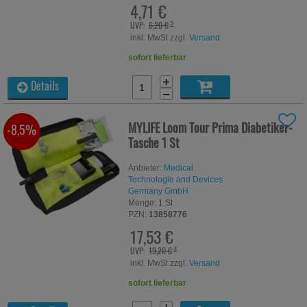
4,71 €
UVP:
6,20 €
³
inkl. MwSt zzgl.
Versand
sofort lieferbar
+
Details
−
MYLIFE Loom Tour Prima Diabetiker-
-8,5%
Tasche
1 St
Anbieter:
Medical
Technologie and Devices
Germany GmbH
Menge:
1
St
PZN:
13858776
17,53 €
UVP:
19,20 €
³
inkl. MwSt zzgl.
Versand
sofort lieferbar