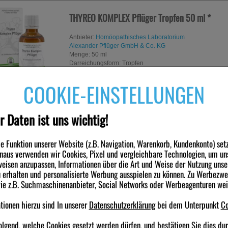
THYREO KOMPLEX Pflüger Tropfen
50 ml
*
Anbieter:
Homöopathisches Laboratorium
Alexander Pflüger GmbH & Co. KG
Menge:
50
ml
Darreichungsform:
Tropfen
PZN:
05870355
sofort lieferbar
COOKIE-EINSTELLUNGEN
r Daten ist uns wichtig!
TUMOGLIN Tabletten
100 St
*
 Funktion unserer Website (z.B. Navigation, Warenkorb, Kundenkonto) set
inaus verwenden wir Cookies, Pixel und vergleichbare Technologien, um un
Anbieter:
Homöopathisches Laboratorium
eisen anzupassen, Informationen über die Art und Weise der Nutzung unse
Alexander Pflüger GmbH & Co. KG
erhalten und personalisierte Werbung ausspielen zu können. Zu Werbezw
Menge:
100
St
Darreichungsform:
Tabletten
wie z.B. Suchmaschinenanbieter, Social Networks oder Werbeagenturen we
PZN:
04796906
sofort lieferbar
ionen hierzu sind In unserer
Datenschutzerklärung
bei dem Unterpunkt
Co
olgend, welche Cookies gesetzt werden dürfen, und bestätigen Sie dies du