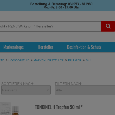
Bestellung & Beratung: 034953 - 811980
Mo. - Fr. 8:00 - 17:00 Uhr
Markenshops
Hersteller
Desinfektion & Schutz
ITE
HOMÖOPATHIE
MARKENHERSTELLER
PFLÜGER
S-U
SORTIEREN NACH:
FILTERN NACH:
TONDINEL H Tropfen
50 ml
*