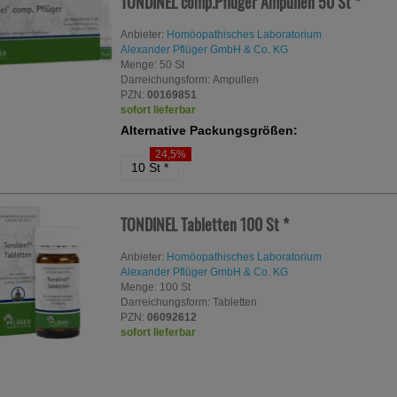
TONDINEL comp.Pflüger Ampullen
50 St
*
Anbieter:
Homöopathisches Laboratorium
Alexander Pflüger GmbH & Co. KG
Menge:
50
St
Darreichungsform:
Ampullen
PZN:
00169851
sofort lieferbar
Alternative Packungsgrößen:
24,5%
10 St
*
TONDINEL Tabletten
100 St
*
Anbieter:
Homöopathisches Laboratorium
Alexander Pflüger GmbH & Co. KG
Menge:
100
St
Darreichungsform:
Tabletten
PZN:
06092612
sofort lieferbar