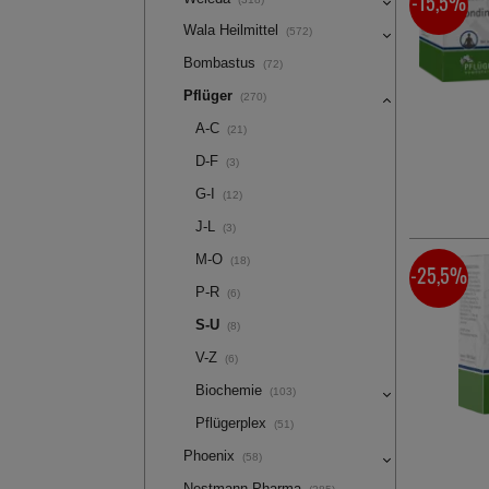
-15,5%
Wala Heilmittel
(572)
Bombastus
(72)
Pflüger
(270)
A-C
(21)
D-F
(3)
G-I
(12)
J-L
(3)
M-O
(18)
-25,5%
P-R
(6)
S-U
(8)
V-Z
(6)
Biochemie
(103)
Pflügerplex
(51)
Phoenix
(58)
Nestmann Pharma