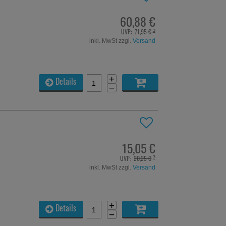
60,88 €
UVP:
71,95 €
³
inkl. MwSt zzgl.
Versand
+
Details
−
15,05 €
UVP:
20,25 €
³
inkl. MwSt zzgl.
Versand
+
Details
−