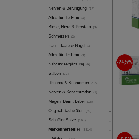
Nerven & Beruhigung
(17)
Alles für die Frau
(4)
Blase, Niere & Prostata
(3)
Schmerzen
(2)
Haut, Haare & Nägel
(4)
Alles für die Frau
(3)
-24,5%
Nahrungsergänzung
(9)
Salben
(12)
Rheuma & Schmerzen
(17)
Nerven & Konzentration
(1)
Magen, Darm, Leber
(18)
Original Bachblüten
(89)
Schüßler-Salze
(163)
Markenhersteller
(3314)
Weleda
(318)