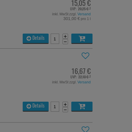
15,05 €
UVP:
20,25 €
³
inkl. MwSt zzgl.
Versand
301,00 €
pro 1 l
+
Details
−
16,67 €
UVP:
22,10 €
³
inkl. MwSt zzgl.
Versand
+
Details
−