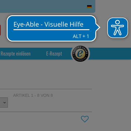
0
Service
Anmelden
Warenkorb
Rezepte einlösen
E-Rezept
ARTIKEL 1 - 8 VON 8