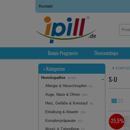
Kontakt
Bonus-Programm
Themenshops
<
Kategorien
STARTSE
S-U
Homöopathie
(3760)
Allergie & Heuschnupfen
(4)
Auge, Nase & Ohren
(20)
Herz, Gefäße & Kreislauf
(4)
Erkältung & Abwehr
(34)
-25,5%
Komplexpräparate
(31)
Mund- & Zahnpflege
(1)