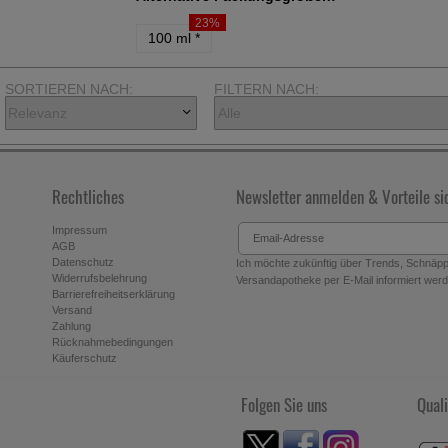
23%
100 ml
*
SORTIEREN NACH:
FILTERN NACH:
Rechtliches
Newsletter anmelden & Vorteile si
Impressum
AGB
Datenschutz
Ich möchte zukünftig über Trends, Schnäppc
Widerrufsbelehrung
Versandapotheke per E-Mail informiert werde
Barrierefreiheitserklärung
Versand
Zahlung
Rücknahmebedingungen
Käuferschutz
Folgen Sie uns
Quali