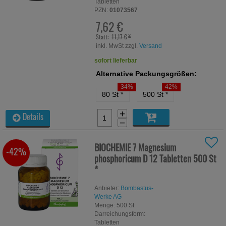
Tabletten
PZN:
01073567
7,62 €
Statt:
11,17 €
²
inkl. MwSt zzgl.
Versand
sofort lieferbar
Alternative Packungsgrößen:
34%
42%
80 St
*
500 St
*
+
Details
−
BIOCHEMIE 7 Magnesium
-42%
phosphoricum D 12 Tabletten
500 St
*
Anbieter:
Bombastus-
Werke AG
Menge:
500
St
Darreichungsform:
Tabletten