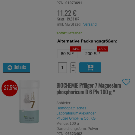
PZN:
01073691
11,22 €
Statt:
19,33 €
²
inkl. MwSt zzgl.
Versand
sofort lieferbar
Alternative Packungsgrößen:
34%
45%
80 St
*
200 St
*
+
Details
−
BIOCHEMIE Pflüger 7 Magnesium
-27,5%
phosphoricum D 6 Plv
100 g
*
Anbieter:
Homöopathisches
Laboratorium Alexander
Pflüger GmbH & Co. KG
Menge:
100
g
Darreichungsform:
Pulver
PZN:
06323402