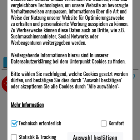
3,82 €
vergleichbare Technologien, um unsere Website an bevorzugte
Verhaltensweisen anzupassen, Informationen über die Art und
Statt:
5,78 €
²
Weise der Nutzung unserer Website für Optimierungszwecke
inkl. MwSt zzgl.
Versand
zu erhalten und personalisierte Werbung ausspielen zu können.
sofort lieferbar
Zu Werbezwecke können diese Daten auch an Dritte, wie z.B.
Suchmaschinenanbieter, Social Networks oder
Alternative Packungsgrößen:
Werbeagenturen weitergegeben werden.
32%
42%
200 St
*
500 St
*
Weitergehende Informationen hierzu sind In unserer
+
Datenschutzerklärung
bei dem Unterpunkt
Cookies
zu finden.
Details
−
Bitte wählen Sie nachfolgend, welche Cookies gesetzt werden
dürfen, und bestätigen Sie dies durch "Auswahl bestätigen"
BIOCHEMIE Pflüger 7 Magnesium
-30%
oder akzeptieren Sie alle Cookies durch "Alle auswählen":
phosphoricum D 6 Tro
30 ml
*
Anbieter:
Mehr Information
Homöopathisches
Laboratorium Alexander
Pflüger GmbH & Co. KG
Technisch Notwendig:
Hierbei handelt es sich um Cookies, die
Menge:
30
ml
Technisch erforderlich
Komfort
für die Grundfunktionen unserer Website notwendig sind (z.B.
Darreichungsform:
Navigation, Warenkorb, Kundenkonto), weshalb auf diese nicht
Tropfen
verzichtet werden kann.
Statistik & Tracking
Auswahl bestätigen
PZN:
06324519