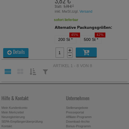
3,82 €
Statt:
5,78 €
²
inkl. MwSt zzgl.
Versand
sofort lieferbar
Alternative Packungsgrößen:
45%
42%
200 St
*
500 St
*
+
Details
−
ARTIKEL 1 - 8 VON 8
SORTIEREN
FILTERN
NACH:
NACH:
Hilfe & Kontakt
Unternehmen
Mein Kundenkonto
Stellenangebote
Mein Merkzettel
Presseportal
Neuregistrierung
Affiliate-Programm
SEPA-Empfängerüberprüfung
Download-Archiv
Kontakt
Bonus-Programm