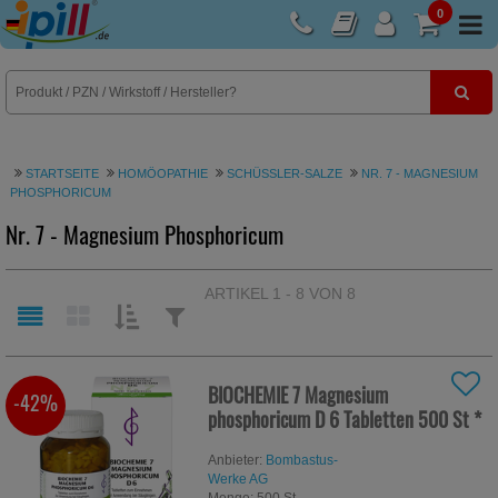
0
E-Rezept
STARTSEITE
HOMÖOPATHIE
SCHÜSSLER-SALZE
NR. 7 - MAGNESIUM
PHOSPHORICUM
Nr. 7 - Magnesium Phosphoricum
ARTIKEL 1 - 8 VON 8
SORTIEREN
FILTERN
NACH:
NACH:
BIOCHEMIE 7 Magnesium
-42%
phosphoricum D 6 Tabletten
500 St
*
Anbieter:
Bombastus-
Werke AG