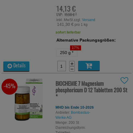
14,13 €
UVP:
19,50 €
³
inkl. MwSt zzgl.
Versand
141,30 €
pro 1 kg
sofort lieferbar
Alternative Packungsgrößen:
17%
250 g
*
+
Details
−
BIOCHEMIE 7 Magnesium
-45%
phosphoricum D 12 Tabletten
200 St
*
MHD bis Ende 10-2026
Anbieter:
Bombastus-
Werke AG
Menge:
200
St
Darreichungsform:
Tabletten