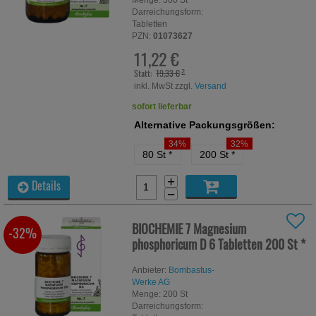
Menge:
500
St
Darreichungsform:
Tabletten
PZN:
01073627
11,22 €
Statt:
19,33 €
²
inkl. MwSt zzgl.
Versand
sofort lieferbar
Alternative Packungsgrößen:
34%
32%
80 St
*
200 St
*
+
Details
−
BIOCHEMIE 7 Magnesium
-32%
phosphoricum D 6 Tabletten
200 St
*
Anbieter:
Bombastus-
Werke AG
Menge:
200
St
Darreichungsform: