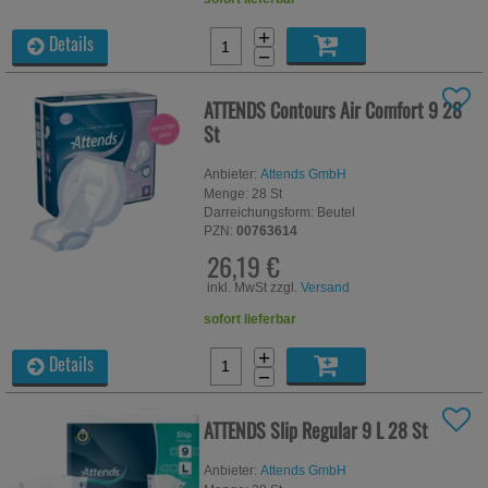
+
Details
−
ATTENDS Contours Air Comfort 9
28
St
Anbieter:
Attends GmbH
Menge:
28
St
Darreichungsform:
Beutel
PZN:
00763614
26,19 €
inkl. MwSt zzgl.
Versand
sofort lieferbar
+
Details
−
ATTENDS Slip Regular 9 L
28 St
Anbieter:
Attends GmbH