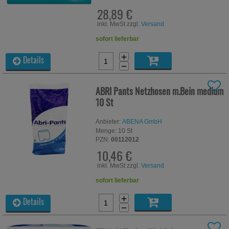
28,89 €
inkl. MwSt zzgl.
Versand
sofort lieferbar
+
Details
−
ABRI Pants Netzhosen m.Bein medium
10 St
Anbieter:
ABENA GmbH
Menge:
10
St
PZN:
00112012
10,46 €
inkl. MwSt zzgl.
Versand
sofort lieferbar
+
Details
−