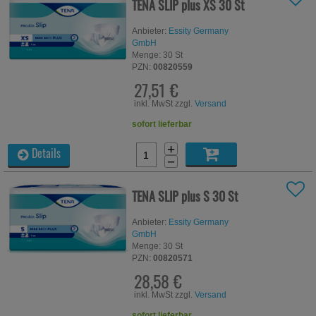
TENA SLIP plus XS
30 St
Anbieter:
Essity Germany
GmbH
Menge:
30
St
PZN:
00820559
27,51 €
inkl. MwSt zzgl.
Versand
sofort lieferbar
+
Details
−
TENA SLIP plus S
30 St
Anbieter:
Essity Germany
GmbH
Menge:
30
St
PZN:
00820571
28,58 €
inkl. MwSt zzgl.
Versand
sofort lieferbar